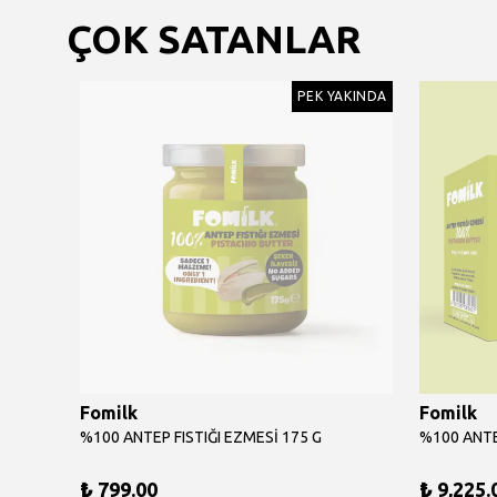
ÇOK SATANLAR
AKINDA
PEK YAKINDA
Fomilk
Fomilk
%100 ANTEP FISTIĞI EZMESİ 175 G
₺ 799.00
₺ 9,225.