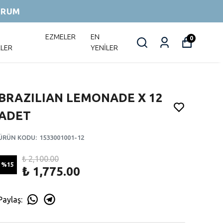
ORUM
EZMELER
EN
0
RLER
YENİLER
BRAZILIAN LEMONADE X 12
ADET
ÜRÜN KODU
:
1533001001-12
₺ 2,100.00
%
15
₺ 1,775.00
Paylaş
: