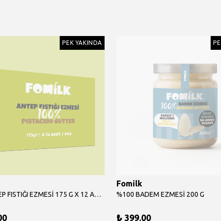
PEK YAKINDA
PE
Fomilk
%100 ANTEP FISTIĞI EZMESİ 175 G X 12 ADET
%100 BADEM EZMESİ 200 G
00
₺ 399.00