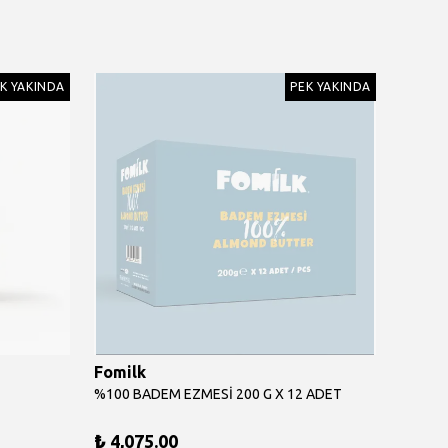
K YAKINDA
PEK YAKINDA
Fomilk
Fomil
%100 BADEM EZMESİ 200 G X 12 ADET
%100 F
₺ 4,075.00
₺ 349