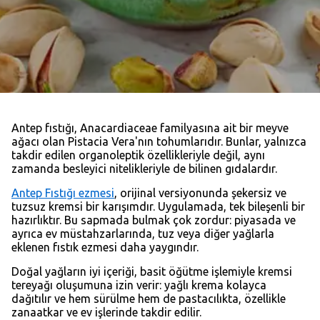
Antep fıstığı, Anacardiaceae familyasına ait bir meyve
ağacı olan Pistacia Vera'nın tohumlarıdır. Bunlar, yalnızca
takdir edilen organoleptik özellikleriyle değil, aynı
zamanda besleyici nitelikleriyle de bilinen gıdalardır.
Antep Fıstığı ezmesi
, orijinal versiyonunda şekersiz ve
tuzsuz kremsi bir karışımdır. Uygulamada, tek bileşenli bir
hazırlıktır. Bu sapmada bulmak çok zordur: piyasada ve
ayrıca ev müstahzarlarında, tuz veya diğer yağlarla
eklenen fıstık ezmesi daha yaygındır.
Doğal yağların iyi içeriği, basit öğütme işlemiyle kremsi
tereyağı oluşumuna izin verir: yağlı krema kolayca
dağıtılır ve hem sürülme hem de pastacılıkta, özellikle
zanaatkar ve ev işlerinde takdir edilir.