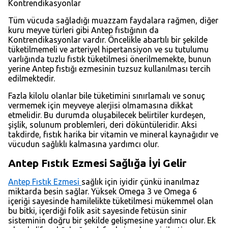
Kontrendikasyonlar
Tüm vücuda sağladığı muazzam faydalara rağmen, diğer
kuru meyve türleri gibi Antep fıstığının da
Kontrendikasyonlar vardır. Öncelikle abartılı bir şekilde
tüketilmemeli ve arteriyel hipertansiyon ve su tutulumu
varlığında tuzlu fıstık tüketilmesi önerilmemekte, bunun
yerine Antep fıstığı ezmesinin tuzsuz kullanılması tercih
edilmektedir.
Fazla kilolu olanlar bile tüketimini sınırlamalı ve sonuç
vermemek için meyveye alerjisi olmamasına dikkat
etmelidir. Bu durumda oluşabilecek belirtiler kurdeşen,
şişlik, solunum problemleri, deri döküntüleridir. Aksi
takdirde, fıstık harika bir vitamin ve mineral kaynağıdır ve
vücudun sağlıklı kalmasına yardımcı olur.
Antep Fıstık Ezmesi Sağlığa İyi Gelir
Antep Fıstık Ezmesi
sağlık için iyidir çünkü inanılmaz
miktarda besin sağlar. Yüksek Omega 3 ve Omega 6
içeriği sayesinde hamilelikte tüketilmesi mükemmel olan
bu bitki, içerdiği folik asit sayesinde fetüsün sinir
sisteminin doğru bir şekilde gelişmesine yardımcı olur. Ek