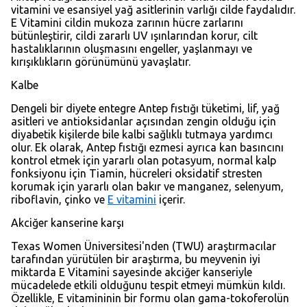
vitamini ve esansiyel yağ asitlerinin varlığı cilde faydalıdır.
E Vitamini cildin mukoza zarının hücre zarlarını
bütünleştirir, cildi zararlı UV ışınlarından korur, cilt
hastalıklarının oluşmasını engeller, yaşlanmayı ve
kırışıklıkların görünümünü yavaşlatır.
Kalbe
Dengeli bir diyete entegre Antep fıstığı tüketimi, lif, yağ
asitleri ve antioksidanlar açısından zengin olduğu için
diyabetik kişilerde bile kalbi sağlıklı tutmaya yardımcı
olur. Ek olarak, Antep fıstığı ezmesi ayrıca kan basıncını
kontrol etmek için yararlı olan potasyum, normal kalp
fonksiyonu için Tiamin, hücreleri oksidatif stresten
korumak için yararlı olan bakır ve manganez, selenyum,
riboflavin, çinko ve
E vitamini
içerir.
Akciğer kanserine karşı
Texas Women Üniversitesi'nden (TWU) araştırmacılar
tarafından yürütülen bir araştırma, bu meyvenin iyi
miktarda E Vitamini sayesinde akciğer kanseriyle
mücadelede etkili olduğunu tespit etmeyi mümkün kıldı.
Özellikle, E vitamininin bir formu olan gama-tokoferolün