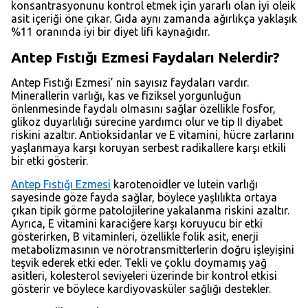
konsantrasyonunu kontrol etmek için yararlı olan iyi oleik
asit içeriği öne çıkar. Gıda aynı zamanda ağırlıkça yaklaşık
%11 oranında iyi bir diyet lifi kaynağıdır.
Antep Fıstığı Ezmesi Faydaları Nelerdir?
Antep Fıstığı Ezmesi’ nin sayısız faydaları vardır.
Minerallerin varlığı, kas ve fiziksel yorgunluğun
önlenmesinde faydalı olmasını sağlar özellikle fosfor,
glikoz duyarlılığı sürecine yardımcı olur ve tip II diyabet
riskini azaltır. Antioksidanlar ve E vitamini, hücre zarlarını
yaşlanmaya karşı koruyan serbest radikallere karşı etkili
bir etki gösterir.
Antep Fıstığı Ezmesi
karotenoidler ve lutein varlığı
sayesinde göze fayda sağlar, böylece yaşlılıkta ortaya
çıkan tipik görme patolojilerine yakalanma riskini azaltır.
Ayrıca, E vitamini karaciğere karşı koruyucu bir etki
gösterirken, B vitaminleri, özellikle folik asit, enerji
metabolizmasının ve nörotransmitterlerin doğru işleyişini
teşvik ederek etki eder. Tekli ve çoklu doymamış yağ
asitleri, kolesterol seviyeleri üzerinde bir kontrol etkisi
gösterir ve böylece kardiyovasküler sağlığı destekler.